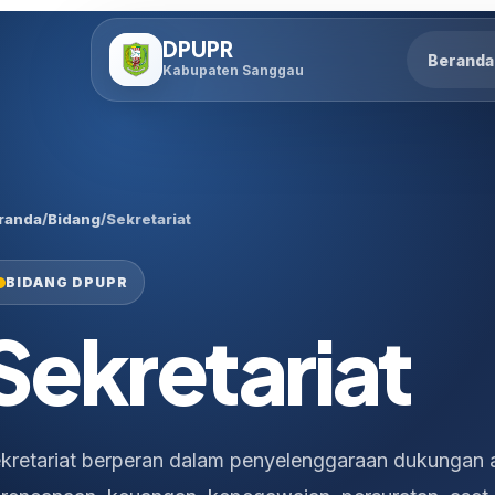
Lewati
ke
DPUPR
Beranda
konten
Kabupaten Sanggau
randa
/
Bidang
/
Sekretariat
BIDANG DPUPR
Sekretariat
kretariat berperan dalam penyelenggaraan dukungan a