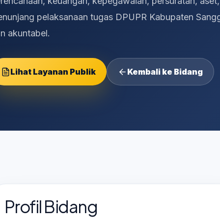
rencanaan, keuangan, kepegawaian, persuratan, aset
nunjang pelaksanaan tugas DPUPR Kabupaten Sanggau 
n akuntabel.
Lihat Layanan Publik
Kembali ke Bidang
Profil Bidang