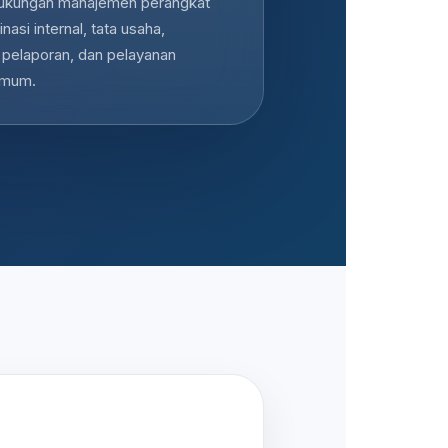
ukungan manajemen perangkat
nasi internal, tata usaha,
 pelaporan, dan pelayanan
umum.