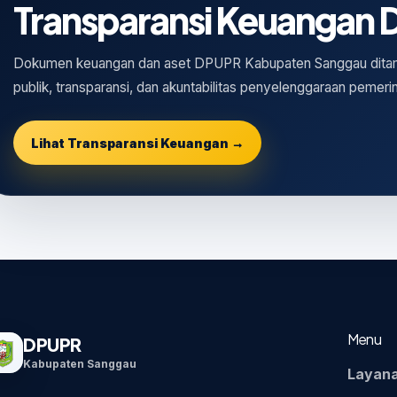
Transparansi Keuangan
Dokumen keuangan dan aset DPUPR Kabupaten Sanggau ditamp
publik, transparansi, dan akuntabilitas penyelenggaraan pemeri
Lihat Transparansi Keuangan →
Menu
DPUPR
Kabupaten Sanggau
Layan
PU