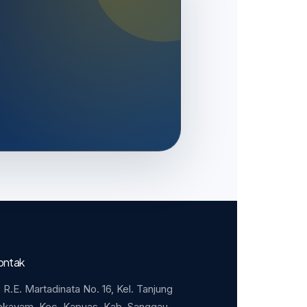
ontak
. R.E. Martadinata No. 16, Kel. Tanjung
ekayam, Kec. Kapuas, Kab. Sanggau