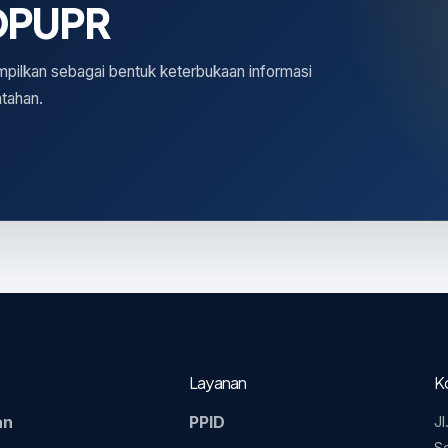
 DPUPR
ilkan sebagai bentuk keterbukaan informasi
ntahan.
Layanan
K
an
PPID
Jl
S